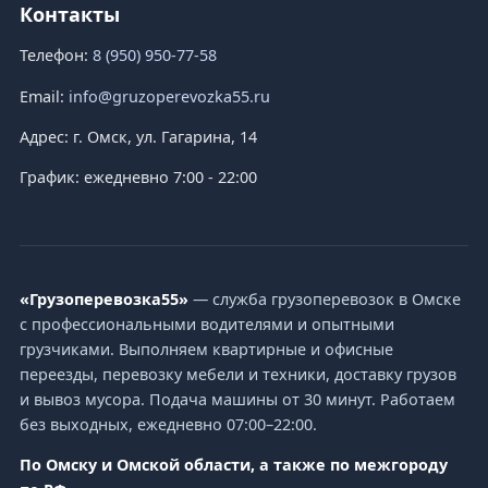
Перевозка мебели
Перевозка холодильника
Перевозка пианино
Перевозка дивана
Перевозка вещей
Крупногабаритные грузы
Рефрижераторные перевозки
Автопарк
Газель тент 3–4 м
Газель тент 5–6 м
Газель фургон
Весь автопарк