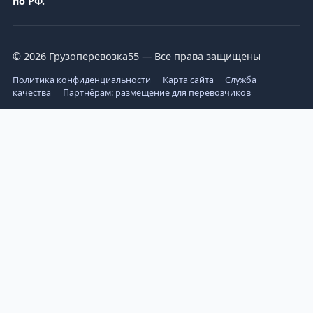
Грузчики
Цены
Контакты
Телефон:
8 (950) 950-77-58
Email:
info@gruzoperevozka55.ru
Адрес: г. Омск, ул. Гагарина, 14
График: ежедневно 7:00 - 22:00
«Грузоперевозка55»
— служба грузоперевозок в Ом
с профессиональными водителями и опытными