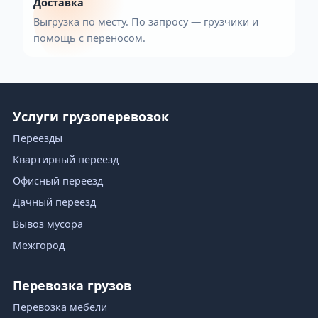
боковая загрузка, этажность.
2
Расчёт
Менеджер уточняет нюансы и называет
стоимость и время подачи.
3
Подача и погрузка
Машина приезжает, груз укладывается и
фиксируется ремнями/стяжками.
4