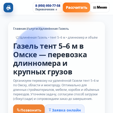
8 (950) 950-77-58
Рассчитать
М
Перевозчикам →
Главная
›
Услуги
›
Удлинённая Газель
Удлинённая Газель • тент 5–6 м • длинномер и объём
Газель тент 5–6 м в
Омске — перевозка
длинномера и
крупных грузов
Организуем перевозку на удлинённой Газели тент 5–6 м
по Омску, области и межгороду. Оптимально для
длинных стройматериалов, мебели, коробок и объёмных
переездов. Уточняем задачу, согласуем способ загрузки
(сбоку/сзади) и сопровождаем заказ до завершения.